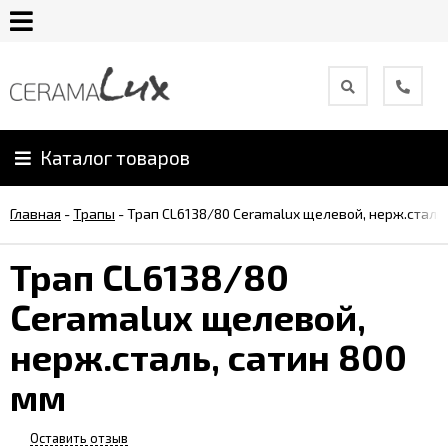
О
компании
Каталог товаров
Гарантия
Главная
-
Трапы
-
Трап CL6138/80 Ceramalux щелевой, нерж.сталь,
Уход
за
Трап CL6138/80
продукцией
Ceramalux щелевой,
Сотрудничество
нерж.сталь, сатин 800
мм
Онлайн
каталог
Оставить отзыв