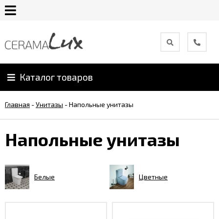
О
компании
Каталог товаров
Гарантия
Главная
-
Унитазы
-
Напольные унитазы
Уход
за
Напольные унитазы
продукцией
Сотрудничество
Белые
Цветные
Онлайн
каталог