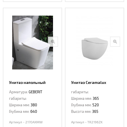
Унитаз напольный
Унитаз Ceramalux
Ceramalux 2170 AXMW
TORNADO TR2196ZK
Арматура:
GEBERIT
габариты:
подвесной
габариты:
Ширина мм:
365
Ширина мм:
380
Глубина мм:
520
Глубина мм:
640
Высота мм:
365
Артикул - 2170AXMW
Артикул - TR2196ZK