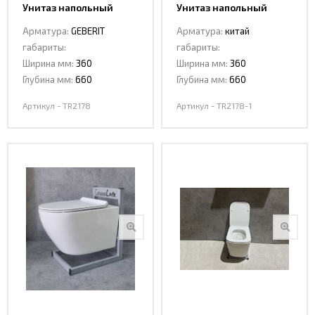
Унитаз напольный
Унитаз напольный
Ceramalux TR2178
Ceramalux TR2178-1
Арматура:
GEBERIT
Арматура:
китай
TORNADO
TORNADO
габариты:
габариты:
Ширина мм:
360
Ширина мм:
360
Глубина мм:
660
Глубина мм:
660
Артикул - TR2178
Артикул - TR2178-1