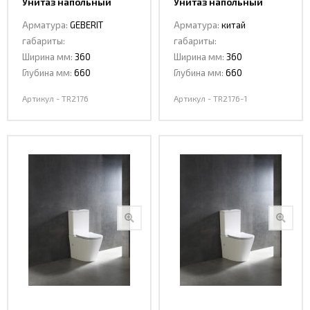
Унитаз напольный
Унитаз напольный
Ceramalux TR2176
Ceramalux TR2176-1
Арматура:
GEBERIT
Арматура:
китай
TORNADO
TORNADO
габариты:
габариты:
Ширина мм:
360
Ширина мм:
360
Глубина мм:
660
Глубина мм:
660
Артикул - TR2176
Артикул - TR2176-1