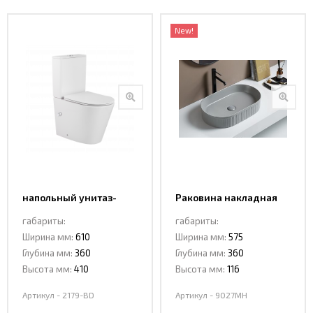
New!
напольный унитаз-
Раковина накладная
биде ceramalux 2179-
Ceramalux 9027MH
габариты:
габариты:
BD
Ширина мм:
610
Ширина мм:
575
Глубина мм:
360
Глубина мм:
360
Высота мм:
410
Высота мм:
116
Артикул - 2179-BD
Артикул - 9027MH