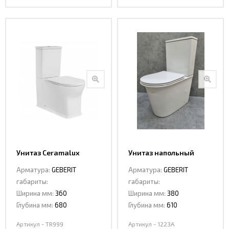
Унитаз Ceramalux
Унитаз напольный
TORNADO TR999
Ceramalux 1223А
Арматура:
GEBERIT
Арматура:
GEBERIT
напольный
габариты:
габариты:
Ширина мм:
360
Ширина мм:
380
Глубина мм:
680
Глубина мм:
610
Артикул - TR999
Артикул - 1223A