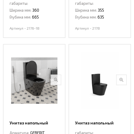
габариты:
габариты:
Ширина мм:
360
Ширина мм:
355
Глубина мм:
665
Глубина мм:
635
Артикул - 2176-18
Артикул - 2178
Унитаз напольный
Унитаз напольный
CeramaLux 2178 -18
CeramaLux 2178 MB
Арматура:
GEBERIT
габариты: