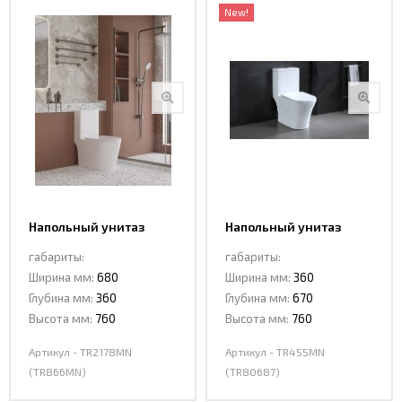
New!
Напольный унитаз
Напольный унитаз
Сeramalux TR2178MN
Сeramalux TR455MN
габариты:
габариты:
(TR866MN) монолит
(TR80687) монолит 1
Ширина мм:
680
Ширина мм:
360
Глубина мм:
360
Глубина мм:
670
Высота мм:
760
Высота мм:
760
Артикул - TR2178MN
Артикул - TR455MN
(TR866MN)
(TR80687)