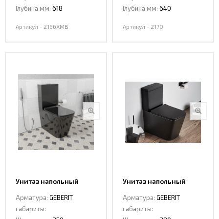
Глубина мм:
618
Глубина мм:
640
Артикул - 2166ХМВ
Артикул - 2170
Унитаз напольный
Унитаз напольный
CeramaLux 2170 -18
Ceramalux 2170 AXMB
Арматура:
GEBERIT
Арматура:
GEBERIT
габариты:
габариты: