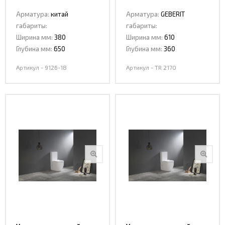
Ceramalux 9126-18
Ceramalux TR 2170
Арматура:
китай
Арматура:
GEBERIT
TORNADO
габариты:
габариты:
Ширина мм:
380
Ширина мм:
610
Глубина мм:
650
Глубина мм:
360
Артикул - 9126-18
Артикул - TR 2170