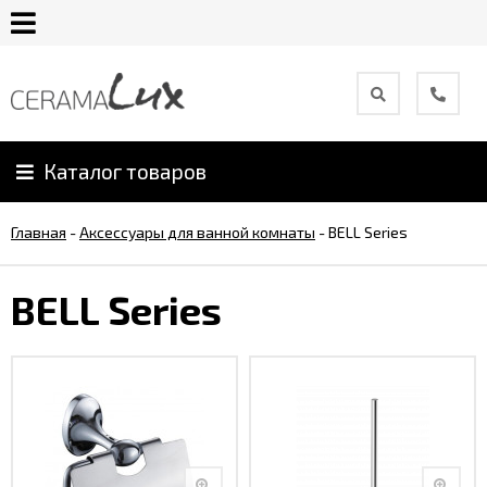
О
компании
Каталог товаров
Гарантия
Главная
-
Аксессуары для ванной комнаты
-
BELL Series
Уход
за
BELL Series
продукцией
Сотрудничество
Онлайн
каталог