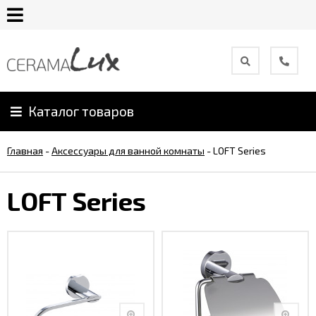
О
компании
Каталог товаров
Гарантия
Главная
-
Аксессуары для ванной комнаты
-
LOFT Series
Уход
за
LOFT Series
продукцией
Сотрудничество
Онлайн
каталог