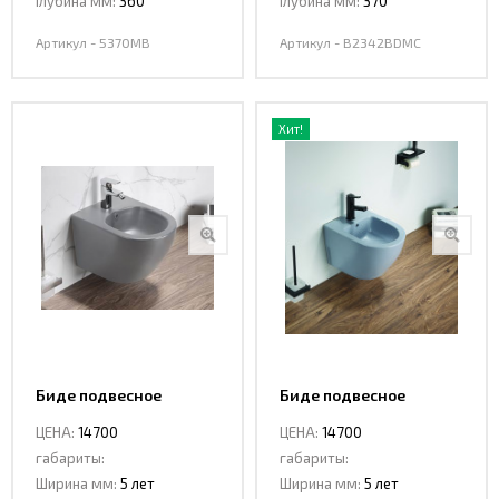
Глубина мм:
360
Глубина мм:
370
Артикул - 5370MB
Артикул - В2342BDMC
Хит!
Биде подвесное
Биде подвесное
Ceramalux В2342BDMH
Ceramalux
ЦЕНА:
14700
ЦЕНА:
14700
В2342BDMHL
габариты:
габариты:
Ширина мм:
5 лет
Ширина мм:
5 лет