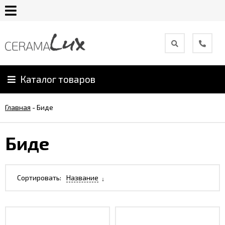
О
компании
Каталог товаров
Гарантия
Главная
-
Биде
Уход
за
Биде
продукцией
Сотрудничество
Сортировать:
Название
Онлайн
каталог