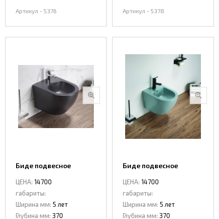
Артикул - 5376
Артикул - 5378
Биде подвесное
Биде подвесное
Ceramalux
Ceramalux
ЦЕНА:
14700
ЦЕНА:
14700
B2342BDMDH
B2342BDMLG
габариты:
габариты:
Ширина мм:
5 лет
Ширина мм:
5 лет
Глубина мм:
370
Глубина мм:
370