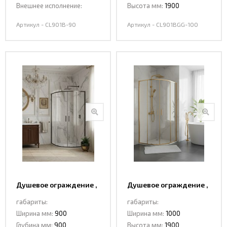
Внешнее исполнение:
Высота мм:
1900
Артикул - CL901B-90
Артикул - CL901BGG-100
Душевое ограждение ,
Душевое ограждение ,
раздвижная CL901BGG-
раздвижная CL901MG-
габариты:
габариты:
90 DARK GREY
100 MATT GOLD
Ширина мм:
900
Ширина мм:
1000
Глубина мм:
900
Высота мм:
1900