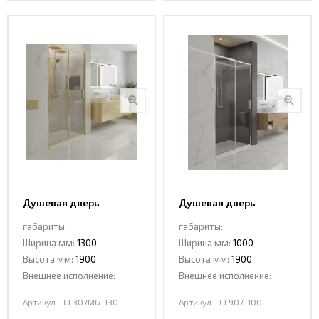
Душевая дверь
Душевая дверь
раздвижная CL307МG-
раздвижная CL907-100
габариты:
габариты:
130 MATT GOLD
Ширина мм:
1300
Ширина мм:
1000
Высота мм:
1900
Высота мм:
1900
Внешнее исполнение:
Внешнее исполнение:
Артикул - CL307МG-130
Артикул - CL907-100