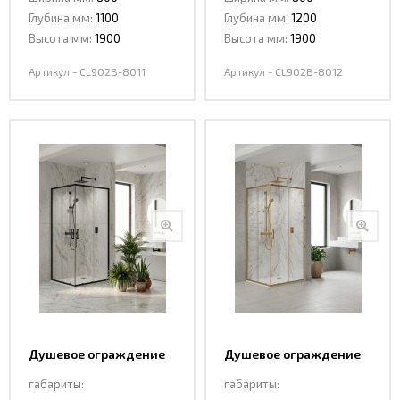
8011 BLACK
8012 BLACK
Глубина мм:
1100
Глубина мм:
1200
Высота мм:
1900
Высота мм:
1900
Артикул - CL902B-8011
Артикул - CL902B-8012
Душевое ограждение
Душевое ограждение
со смещением ,
со смещением ,
габариты:
габариты:
раздвижная CL902B-
раздвижная CL902MG-