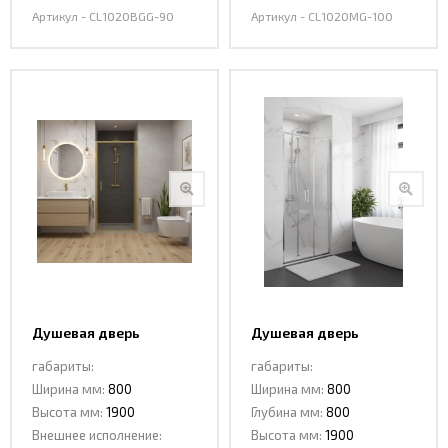
Артикул - CL1020BGG-90
Артикул - CL1020MG-100
Душевая дверь
Душевая дверь
распашная CL1020MG-
сдвижная CL935-80
габариты:
габариты:
80 MATT GOLD
Ширина мм:
800
Ширина мм:
800
Высота мм:
1900
Глубина мм:
800
Внешнее исполнение:
Высота мм:
1900