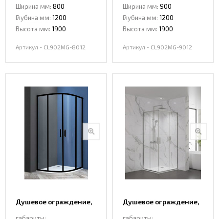
Ширина мм:
800
Ширина мм:
900
8012 MATT GOLD
9012 MATT GOLD
Глубина мм:
1200
Глубина мм:
1200
Высота мм:
1900
Высота мм:
1900
Артикул - CL902MG-8012
Артикул - CL902MG-9012
Душевое ограждение,
Душевое ограждение,
раздвижная CL901B-
раздвижная CL902-100
габариты:
габариты: