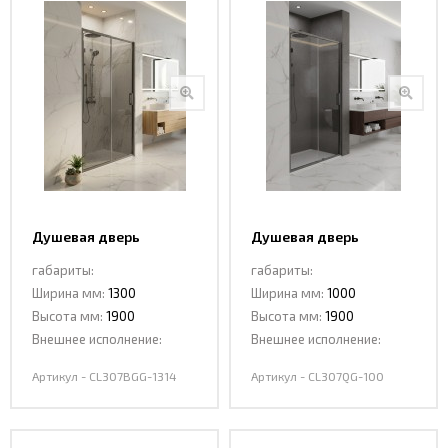
Душевая дверь
Душевая дверь
раздвижная CL307BGG-
раздвижная CL307QG-
габариты:
габариты:
1314 DARK GREY
100 GREY
Ширина мм:
1300
Ширина мм:
1000
Высота мм:
1900
Высота мм:
1900
Внешнее исполнение:
Внешнее исполнение:
Артикул - CL307BGG-1314
Артикул - CL307QG-100