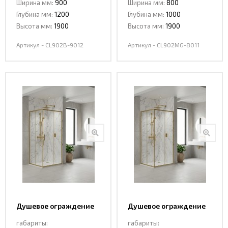
Ширина мм:
900
Ширина мм:
800
9012 BLACK
8011 MATT GOLD
Глубина мм:
1200
Глубина мм:
1000
Высота мм:
1900
Высота мм:
1900
Артикул - CL902B-9012
Артикул - CL902MG-8011
Душевое ограждение
Душевое ограждение
со смещением ,
со смещением ,
габариты:
габариты:
раздвижная CL902MG-
раздвижная CL902MG-