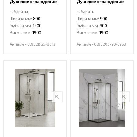
Душевое ограждение,
Душевое ограждение,
раздвижная
раздвижная
габариты:
габариты:
CL902BGG-8012 DARK
CL902BGG-90 DARK
Ширина мм:
800
Ширина мм:
900
GREY
GREY
Глубина мм:
1200
Глубина мм:
900
Высота мм:
1900
Высота мм:
1900
Артикул - CL902BGG-8012
Артикул - CL902QG-90-6953