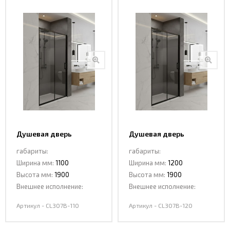
Душевая дверь
Душевая дверь
раздвижная CL307В-110
раздвижная
габариты:
габариты:
MATT BLACK
CL307В-120 MATT BLACK
Ширина мм:
1100
Ширина мм:
1200
Высота мм:
1900
Высота мм:
1900
Внешнее исполнение:
Внешнее исполнение:
Артикул - CL307В-110
Артикул - CL307В-120