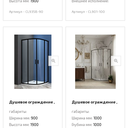
Высота мм:
1900
Внешнее исполнение:
Артикул - CL935B-90
Артикул - CL901-100
Душевое ограждение ,
Душевое ограждение ,
раздвижная CL901B-90
раздвижная CL901BGG-
габариты:
габариты:
100 DARK GREY
Ширина мм:
900
Ширина мм:
1000
Высота мм:
1900
Глубина мм:
1000