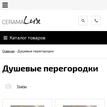
О
компании
Каталог товаров
Гарантия
Главная
-
Душевые перегородки
Уход
за
Душевые перегородки
продукцией
Сотрудничество
Трапы
Онлайн
каталог