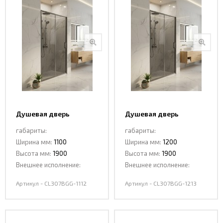
Интерьерные
фото
Душевая дверь
Душевая дверь
раздвижная CL307BGG-
раздвижная CL307BGG-
габариты:
габариты:
1112 DARK GREY
1213 DARK GREY
Ширина мм:
1100
Ширина мм:
1200
Высота мм:
1900
Высота мм:
1900
Внешнее исполнение:
Внешнее исполнение:
Артикул - CL307BGG-1112
Артикул - CL307BGG-1213