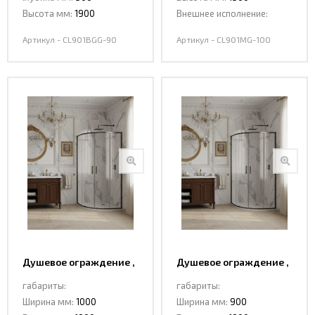
Высота мм:
1900
Внешнее исполнение:
Артикул - CL901BGG-90
Артикул - CL901MG-100
Душевое ограждение ,
Душевое ограждение ,
раздвижная CL901QG-
раздвижная CL901QG-
габариты:
габариты:
100 GREY
90 GREY
Ширина мм:
1000
Ширина мм:
900