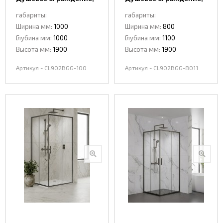
раздвижная
раздвижная
габариты:
габариты:
CL902BGG-100 DARK
CL902BGG-8011 DARK
Ширина мм:
1000
Ширина мм:
800
GREY
GREY
Глубина мм:
1000
Глубина мм:
1100
Высота мм:
1900
Высота мм:
1900
Артикул - CL902BGG-100
Артикул - CL902BGG-8011