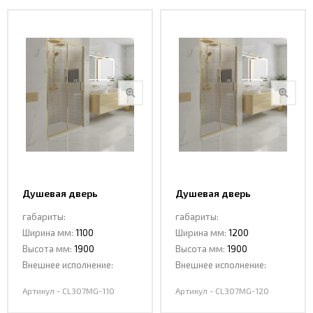
Душевая дверь
Душевая дверь
раздвижная CL307МG-
раздвижная CL307МG-
габариты:
габариты:
110 MATT GOLD
120 MATT GOLD
Ширина мм:
1100
Ширина мм:
1200
Высота мм:
1900
Высота мм:
1900
Внешнее исполнение:
Внешнее исполнение:
Артикул - CL307МG-110
Артикул - CL307МG-120