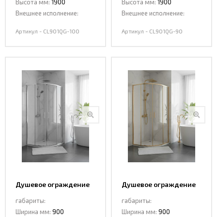
Высота мм:
1900
Высота мм:
1900
Внешнее исполнение:
Внешнее исполнение:
Артикул - CL901QG-100
Артикул - CL901QG-90
Душевое ограждение
Душевое ограждение
раздвижная CL901-90
раздвижная CL901MG-
габариты:
габариты:
90 MATT GOLD
Ширина мм:
900
Ширина мм:
900