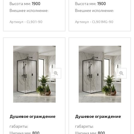
Высота мм:
1900
Высота мм:
1900
Внешнее исполнение:
Внешнее исполнение:
Артикул - CL901-90
Артикул - CL901MG-90
Душевое ограждение
Душевое ограждение
со смещением ,
со смещением ,
габариты:
габариты:
раздвижная CL902B-
раздвижная CL902B-
Ширина мм:
800
Ширина мм:
800