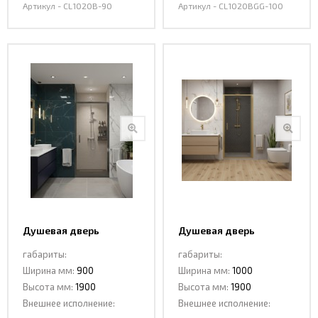
Артикул - CL1020B-90
Артикул - CL1020BGG-100
Душевая дверь
Душевая дверь
распашная CL1020BGG-
распашная CL1020MG-
габариты:
габариты:
90 DARK GREY
100 MATT GOLD
Ширина мм:
900
Ширина мм:
1000
Высота мм:
1900
Высота мм:
1900
Внешнее исполнение:
Внешнее исполнение: