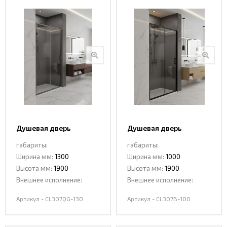
Душевая дверь
Душевая дверь
раздвижная CL307QG-
раздвижная
габариты:
габариты:
130 GREY
CL307В-100 MATT BLACK
Ширина мм:
1300
Ширина мм:
1000
Высота мм:
1900
Высота мм:
1900
Внешнее исполнение:
Внешнее исполнение:
Артикул - CL307QG-130
Артикул - CL307В-100