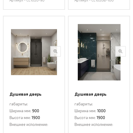
Артикул - CL1020-90
Артикул - CL1020B-100
Душевая дверь
Душевая дверь
распашная CL1020B-90
распашная CL1020BGG-
габариты:
габариты:
BLACK
100 DARK GREY
Ширина мм:
900
Ширина мм:
1000
Высота мм:
1900
Высота мм:
1900
Внешнее исполнение:
Внешнее исполнение: