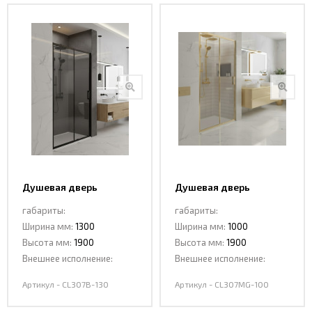
Душевая дверь
Душевая дверь
раздвижная
раздвижная CL307МG-
габариты:
габариты:
CL307В-130 MATT BLACK
100 MATT GOLD
Ширина мм:
1300
Ширина мм:
1000
Высота мм:
1900
Высота мм:
1900
Внешнее исполнение:
Внешнее исполнение:
Артикул - CL307В-130
Артикул - CL307МG-100