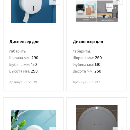
Интерьерные
фото
Диспенсер для
Диспенсер для
бумажных полотенец
бумажных полотенец
габариты:
габариты:
CeramaLux E51019
CeramaLux E6002
Ширина мм:
290
Ширина мм:
260
Глубина мм:
130
Глубина мм:
130
Высота мм:
290
Высота мм:
260
Артикул - E51019
Артикул - E6002