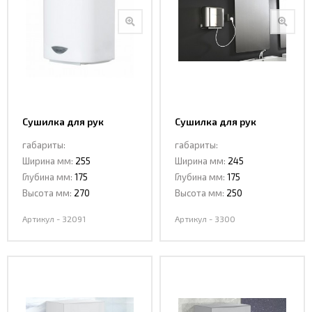
Сушилка для рук
Сушилка для рук
CeramaLux 32091
CeramaLux 3300
габариты:
габариты:
Ширина мм:
255
Ширина мм:
245
Глубина мм:
175
Глубина мм:
175
Высота мм:
270
Высота мм:
250
Артикул - 32091
Артикул - 3300