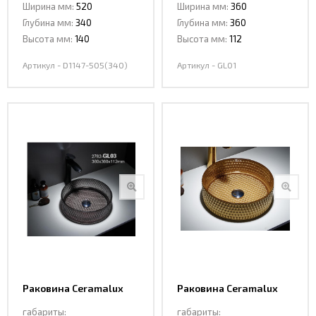
Ширина мм:
520
Ширина мм:
360
Глубина мм:
340
Глубина мм:
360
Высота мм:
140
Высота мм:
112
Артикул - D1147-505(340)
Артикул - GL01
Раковина Ceramalux
Раковина Ceramalux
GL03 стекло графит
GL05 стекло золото
габариты:
габариты: