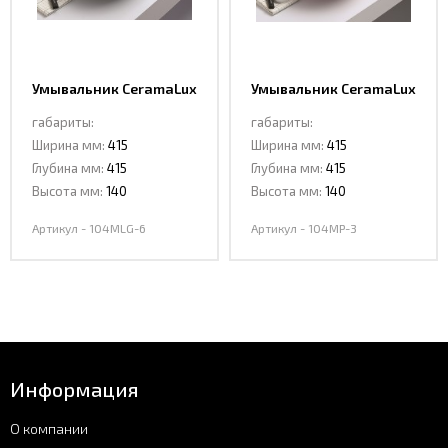
Умывальник CeramaLux
Умывальник CeramaLux
104MLG-6
104MP-3
габариты:
габариты:
Ширина мм:
415
Ширина мм:
415
Глубина мм:
415
Глубина мм:
415
Высота мм:
140
Высота мм:
140
Артикул - 104MLG-6
Артикул - 104MP-3
Информация
О компании