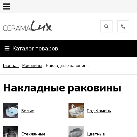
О
компании
Каталог товаров
Гарантия
Главная
-
Раковины
-
Накладные раковины
Уход
за
Накладные раковины
продукцией
Сотрудничество
Белые
Под Камень
Онлайн
каталог
Стеклянные
Цветные