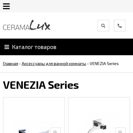
О
компании
Каталог товаров
Гарантия
Главная
-
Аксессуары для ванной комнаты
-
VENEZIA Series
Уход
за
VENEZIA Series
продукцией
Сотрудничество
Онлайн
каталог