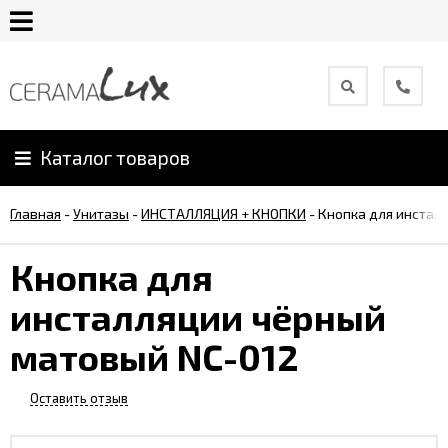
О
компании
Каталог товаров
Гарантия
Главная
-
Унитазы
-
ИНСТАЛЛЯЦИЯ + КНОПКИ
-
Кнопка для инстал
Уход
за
Кнопка для
продукцией
инсталляции чёрный
Сотрудничество
матовый NC-012
Онлайн
Оставить отзыв
каталог