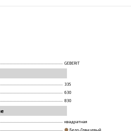
GEBERIT
335
630
830
ие
квадратная
Бело-Глянцевый