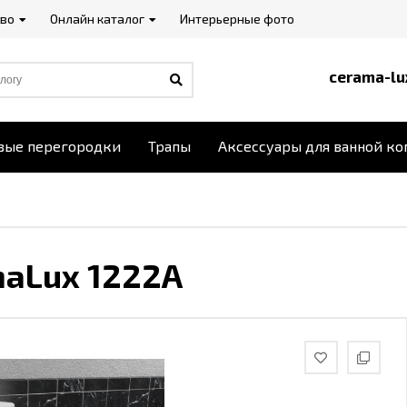
тво
Онлайн каталог
Интерьерные фото
cerama-lu
вые перегородки
Трапы
Аксессуары для ванной к
maLux 1222A