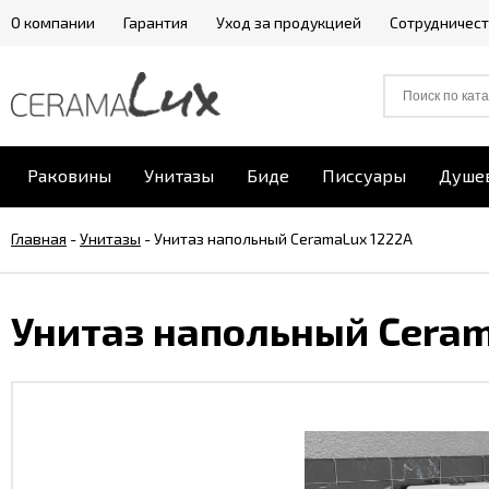
О компании
Гарантия
Уход за продукцией
Сотрудничес
Раковины
Унитазы
Биде
Писсуары
Душе
Главная
-
Унитазы
-
Унитаз напольный CeramaLux 1222A
Унитаз напольный Cera