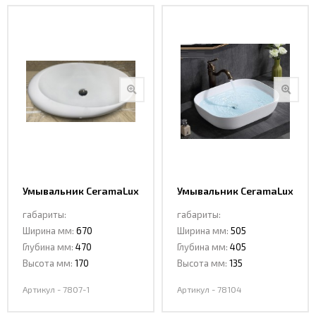
Умывальник CeramaLux
Умывальник CeramaLux
7807-1
78104
габариты:
габариты:
Ширина мм:
670
Ширина мм:
505
Глубина мм:
470
Глубина мм:
405
Высота мм:
170
Высота мм:
135
Артикул - 7807-1
Артикул - 78104