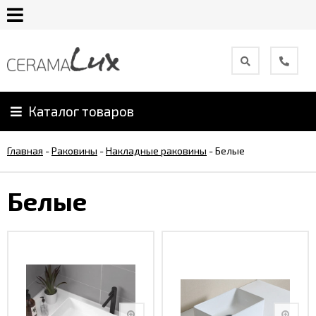
О
компании
Каталог товаров
Гарантия
Главная
-
Раковины
-
Накладные раковины
-
Белые
Уход
за
Белые
продукцией
Сотрудничество
Онлайн
каталог