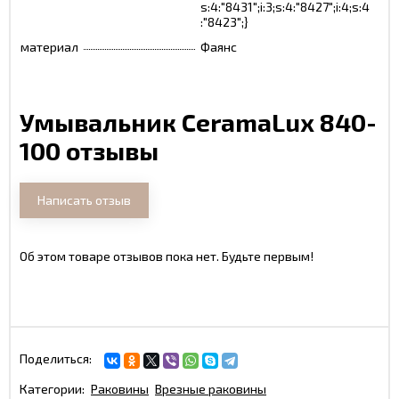
s:4:"8431";i:3;s:4:"8427";i:4;s:4
:"8423";}
материал
Фаянс
Умывальник CeramaLux 840-
100 отзывы
Написать отзыв
Об этом товаре отзывов пока нет. Будьте первым!
Поделиться:
Категории:
Раковины
Врезные раковины