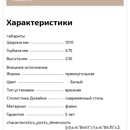
Характеристики
габариты
Ширина мм
1010
Глубина мм
470
Высота мм
230
Внешнее исполнение
Форма
прямоугольная
Цвет
Белый
Тип установки
врезная
Стилистика Дизайна
современный стиль
Материал
фаянс
Гарантия
5 лет
characteristics_posts_dimensions
a:5:
{i:0;s:4:"8441";i:1;s:4:"8435";i:2;