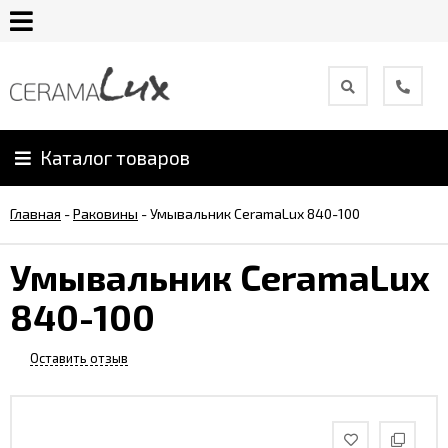
О
компании
Каталог товаров
Гарантия
Главная
-
Раковины
-
Умывальник CeramaLux 840-100
Уход
за
Умывальник CeramaLux
продукцией
840-100
Сотрудничество
Оставить отзыв
Онлайн
каталог