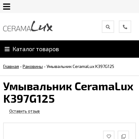
О
компании
Каталог товаров
Гарантия
Главная
-
Раковины
-
Умывальник CeramaLux K397G125
Уход
за
Умывальник CeramaLux
продукцией
K397G125
Сотрудничество
Оставить отзыв
Онлайн
каталог